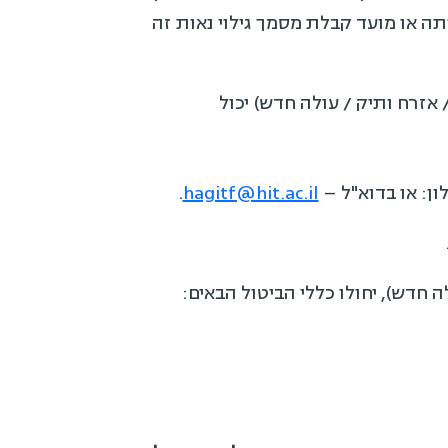
אי לבטל את העסקה בתוך 4 חודשים ממועד עשייתה או מועד קבלת מסמך גילוי נאות זה
של אדם עם מוגבלויות / אזרח ותיק / עולה חדש) יכול
.
hagitf@hit.ac.il