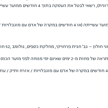
(לרבות שיחה באמצעות תקשורת אלקטרונית), רש
במקרה של ביטול עסקה בתוך 14 ימים ממועד עשייתה (או 4 חודשים במקרה 
גב' חגית פרחויקי, מחלקת כספים, גולומב ,52 חולון: או בדוא"ל –
נם ימי מנוחה לפני מועד הכנס.