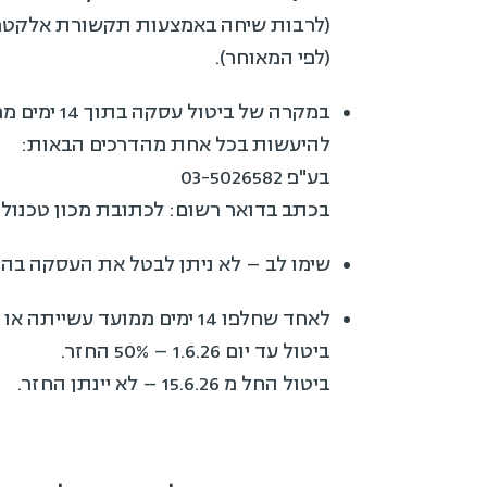
(לפי המאוחר).
להיעשות בכל אחת מהדרכים הבאות:
בע"פ 03-5026582
בכתב בדואר רשום: לכתובת מכון טכנולוגי חולון – 
שימו לב – לא ניתן לבטל את העסקה בהתראה של פחות מ-2 ימים שאי
לאחד שחלפו 14 ימים ממועד עשייתה או 4 חודשים במקרה של אדם עם מוגבלויות / אזרח ותיק / עולה חדש), יחולו כללי הביטול הבאים:
ביטול עד יום 1.6.26 – 50% החזר.
ביטול החל מ 15.6.26 – לא יינתן החזר.