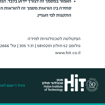
האמור במסמך זה לצורך יידוע בלבד. הנ
סתירה בין הוראות מסמך זה להוראות חוק הגנת הצרכן, תשמ"א
התקנות לפי העניין.
הפקולטה לטכנולוגיות למידה
גולומב 52 חולון 5810201 | ת.ד 305 | טל' 03502666
www.hit.co.il
נוהל רישום לארג