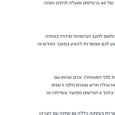
כרטיס רגיל: 380 ₪ | כרטיס עבור סטודנט: 300 ₪ (מחייב הצגת תעודה בהתאם). עבור הזמנות של 40 כרטיסים ומעלה תינתן הנחה
בהתאם למצב הביטחוני שיהיה באותה
צע לכם אפשרות להגיע במועד החדש או
 גילוי נאות (לפי המאוחר): אדם שהוא עם
מוגבלויות כהגדרת המונח בחוק שוויון זכויות לאנשים עם מוגבלויות, אזרח ותיק שמלאו לו 65 שנים או עולה חדש שטרם חלפו 5 שנים
ממועד שניתנה לו תעודת עולה או זכאות לתעודת עולה ממשרד הקליטה, רשאי לבטל התקשרות זו בתוך 4 חודשים ממועד עשייתה או
רות בעסקה כללה גם שיחה עם הצרכן